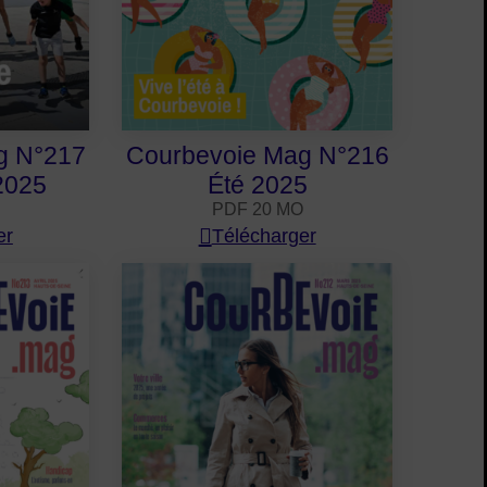
g N°217
Courbevoie Mag N°216
2025
Été 2025
PDF 20 MO
er
Télécharger