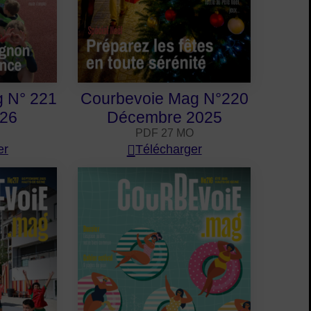
 N° 221
Courbevoie Mag N°220
026
Décembre 2025
PDF 27 MO
er
Télécharger