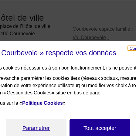
ôtel de ville
 de Courbevoie
 place de l’Hôtel de ville
Courbevoie espace famille
400 Courbevoie
Val Courbevoie
01 71 05 70 00
Sortir à Courbevoie
Con
e Courbevoie » respecte vos données
crire à la mairie
Solutions entreprises
Portail des bibliothèques
be
des cookies nécessaires à son bon fonctionnement, ils ne peuvent
Plan interactif de Courbevoie
evanche paramétrer les cookies tiers (réseaux sociaux, mesur
Je participe Courbevoie
ation de votre expérience utilisateur) ou modifier vos choix à 
Associations
lien «Gestion des Cookies» situé en bas de page.
us sur la «
Politique Cookies
»
Paramétrer
Tout accepter
ns légales
Accessibilité : non conforme
Plan de site
Gestion des 