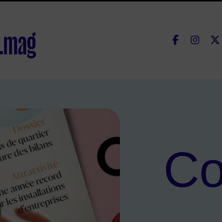
Fac
lle de Courbevoie
Co