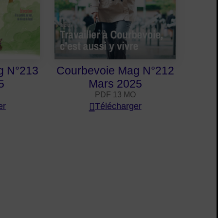
g N°213
Courbevoie Mag N°212
5
Mars 2025
PDF 13 MO
er
Télécharger
n :
suivant