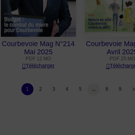
Courbevoie Mag N°214
Courbevoie Ma
Mai 2025
Avril 202
PDF 12 MO
PDF 25 MO
Télécharger
Télécharg
Liste de liens de paginatio
1
2
3
4
5
...
8
9