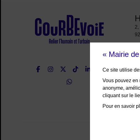
H
Site de la ville
2,
92
« Mairie d
É
Facebook
Instagram
Twitter
TikTok
LinkedIn
Youtu
Ce site utilise 
WhatsApp
Nous suivre
Vous pouvez en r
anonyme, amélior
cliquant sur le 
Pour en savoir pl
Mentio