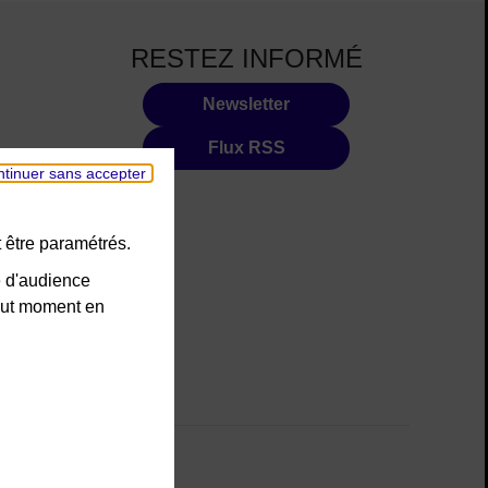
RESTEZ INFORMÉ
Newsletter
Flux RSS
tinuer sans accepter
 être paramétrés.
e d'audience
tout moment en
cookies