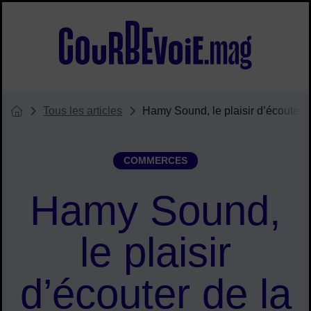
Menu de raccourcis
Accueil ville de Courbevoie
Tous les articles
Hamy Sound, le plaisir d’écouter 
Vous êtes ici :
Page d'accueil du site
COMMERCES
Hamy Sound,
le plaisir
d’écouter de la