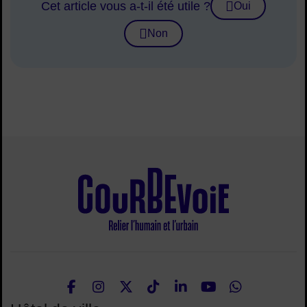
Cet article vous a-t-il été utile ?
Oui
Non
Site de la ville
Facebook
Instagram
Twitter
TikTok
LinkedIn
Youtube
What
Nous suivre