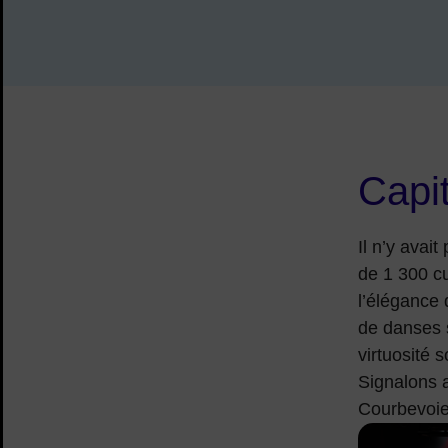
Capit
Il n’y avait
de 1 300 cu
l’élégance 
de danses s
virtuosité 
Signalons a
Courbevoie