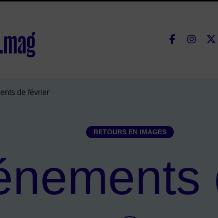
Fac
lle de Courbevoie
nts de février
RETOURS EN IMAGES
énements d