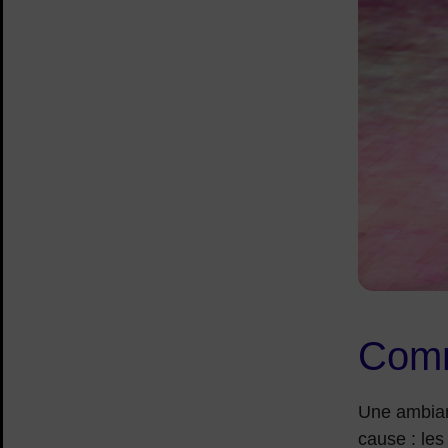
Comm
Une ambianc
cause : les