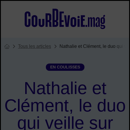
Menu de raccourcis
Accueil ville de Courbevoie
Tous les articles
Nathalie et Clément, le duo qui vei
Vous êtes ici :
Page d'accueil du site
EN COULISSES
Nathalie et
Clément, le duo
qui veille sur