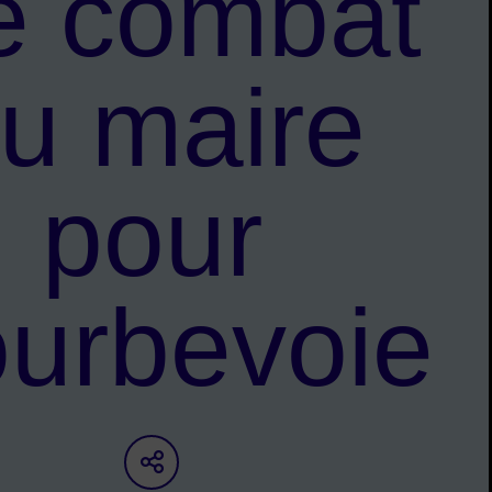
le combat
u maire
pour
urbevoie
Partager sur les réseaux s