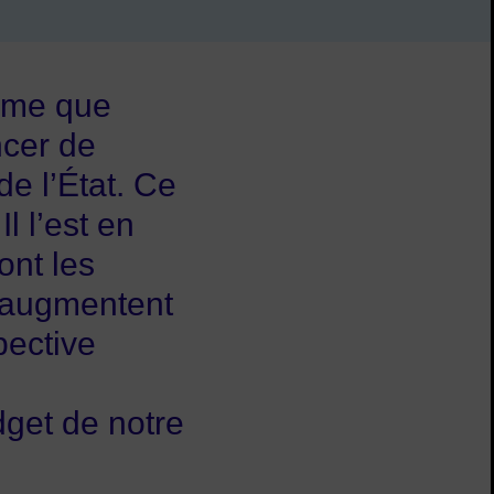
omme que
ncer de
e l’État. Ce
l l’est en
ont les
 augmentent
pective
dget de notre