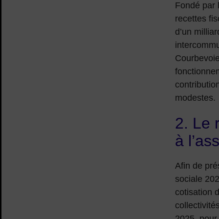
Fondé par l
recettes fis
d’un millia
intercommun
Courbevoie
fonctionnem
contributio
modestes.
2. Le 
à l’as
Afin de pré
sociale 202
cotisation 
collectivi
2025, pour 