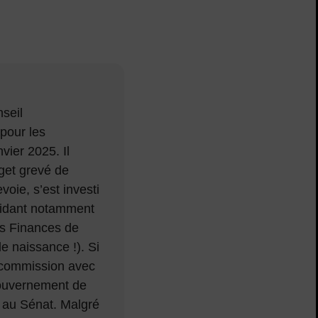
nseil
pour les
ier 2025. Il
dget grevé de
oie, s’est investi
aidant notamment
es Finances de
e naissance !). Si
 commission avec
 gouvernement de
t au Sénat. Malgré