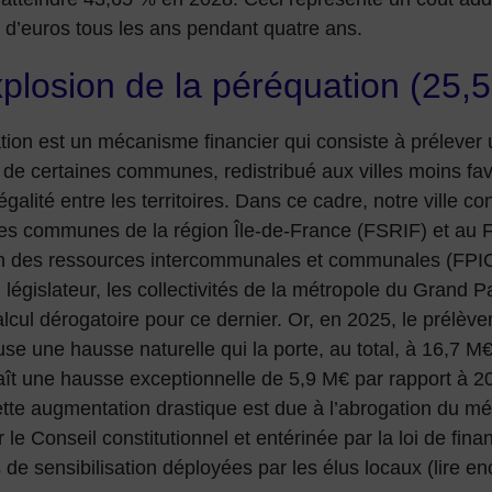
n d’euros tous les ans pendant quatre ans.
xplosion de la péréquation (25
tion est un mécanisme financier qui consiste à prélever
de certaines communes, redistribué aux villes moins fav
’égalité entre les territoires. Dans ce cadre, notre ville 
des communes de la région Île-de-France (FSRIF) et au 
n des ressources intercommunales et communales (FPIC
 législateur, les collectivités de la métropole du Grand Pa
cul dérogatoire pour ce dernier. Or, en 2025, le prélève
e une hausse naturelle qui la porte, au total, à 16,7 M€
t une hausse exceptionnelle de 5,9 M€ par rapport à 202
ette augmentation drastique est due à l’abrogation du m
 le Conseil constitutionnel et entérinée par la loi de fin
 de sensibilisation déployées par les élus locaux (lire e