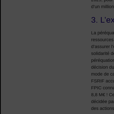
d’un millio
3. L’e
La péréqua
ressources 
d’assurer l
solidarité 
péréquatio
décision du
mode de cal
FSRIF accus
FPIC connaî
8,8 M€ ! C
décidée par
des actions