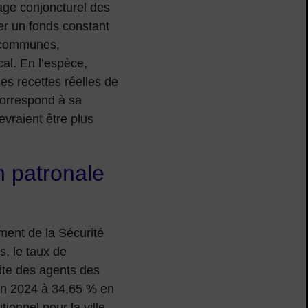
ssage conjoncturel des
tuer un fonds constant
e communes,
cal. En l’espèce,
s recettes réelles de
correspond à sa
evraient être plus
n patronale
ement de la Sécurité
s, le taux de
aite des agents des
 en 2024 à 34,65 % en
ionnel pour la ville