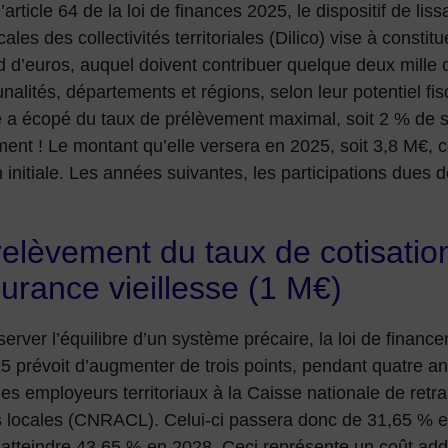
’article 64 de la loi de finances 2025, le dispositif de li
cales des collectivités territoriales (Dilico) vise à consti
rd d’euros, auquel doivent contribuer quelque deux mill
alités, départements et régions, selon leur potentiel fis
 a écopé du taux de prélèvement maximal, soit 2 % de se
ent ! Le montant qu’elle versera en 2025, soit 3,8 M€, 
n initiale. Les années suivantes, les participations dues d
relèvement du taux de cotisatio
surance vieillesse (1 M€)
server l’équilibre d’un système précaire, la loi de financ
5 prévoit d’augmenter de trois points, pendant quatre an
des employeurs territoriaux à la Caisse nationale de retr
tés locales (CNRACL). Celui-ci passera donc de 31,65 %
atteindre 43,65 % en 2028. Ceci représente un coût addit