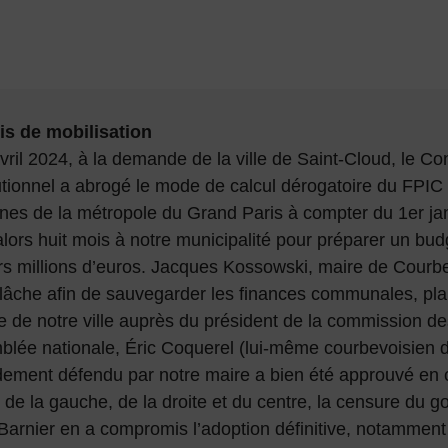
is de mobilisation
vril 2024, à la demande de la ville de Saint-Cloud, le Co
utionnel a abrogé le mode de calcul dérogatoire du FPIC 
s de la métropole du Grand Paris à compter du 1er janv
 alors huit mois à notre municipalité pour préparer un bu
rs millions d’euros. Jacques Kossowski, maire de Courbev
lâche afin de sauvegarder les finances communales, pl
e de notre ville auprès du président de la commission d
blée nationale, Éric Coquerel (lui-même courbevoisien d
ement défendu par notre maire a bien été approuvé en
x de la gauche, de la droite et du centre, la censure du
Barnier en a compromis l’adoption définitive, notammen