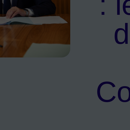
: 
d
du maire pour Courbevoie
Co