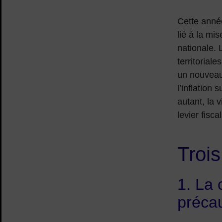
Cette année
lié à la mis
nationale. 
territorial
un nouveau
l’inflation
autant, la 
levier fiscal
Trois
1. La 
préca