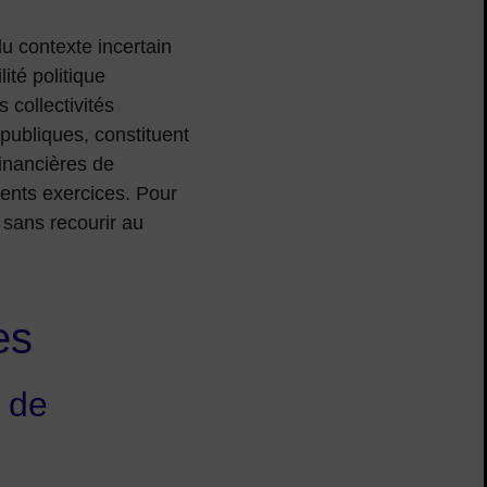
du contexte incertain
ité politique
 collectivités
publiques, constituent
inancières de
édents exercices. Pour
5 sans recourir au
es
e de