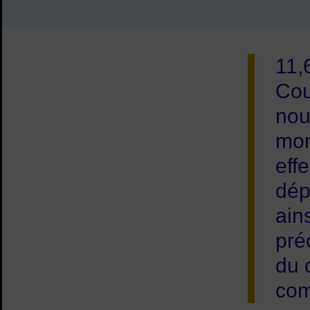
11,
Cou
nou
mon
eff
dép
ain
pré
du 
com