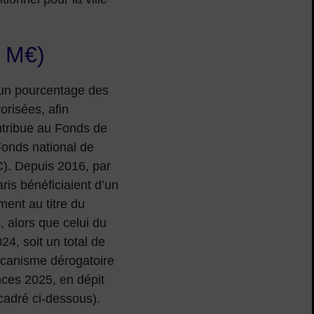
,5 M€)
 un pourcentage des
orisées, afin
contribue au Fonds de
Fonds national de
). Depuis 2016, par
ris bénéficiaient d’un
ment au titre du
, alors que celui du
4, soit un total de
écanisme dérogatoire
ances 2025, en dépit
ncadré ci-dessous).