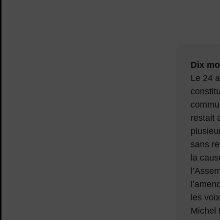
Dix mo
Le 24 a
constit
commune
restait
plusieu
sans re
la caus
l’Assem
l’amend
les voi
Michel 