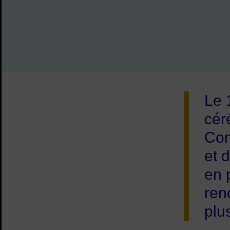
Le 1
cér
Con
et 
en 
ren
plu