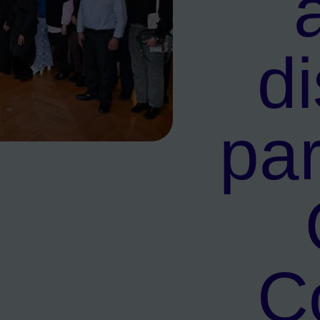
d
par
gués par la charte Qualité Confiance
C