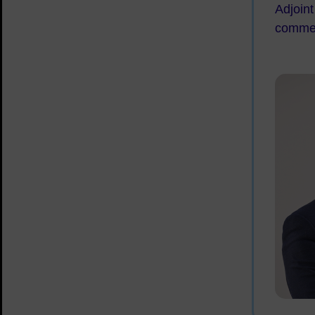
Adjoin
commer