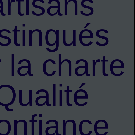
artisans
istingués
 la charte
Qualité
onfiance