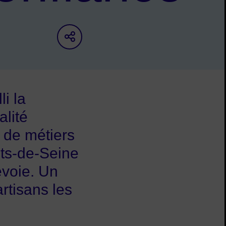
Partager sur les réseaux s
li la
lité
 de métiers
uts-de-Seine
evoie. Un
rtisans les