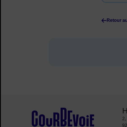
Retour au
H
Site de la ville
2,
92