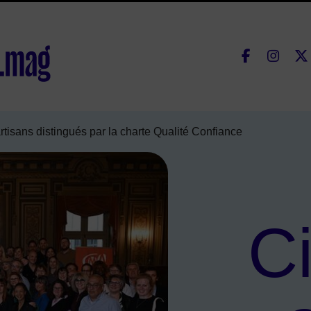
Fac
lle de Courbevoie
tisans distingués par la charte Qualité Confiance
C