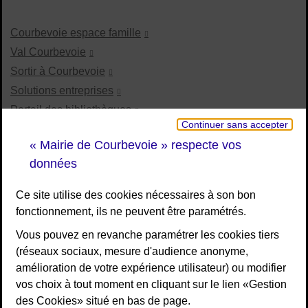
Courbevoie espace famille
Val Courbevoie
Sortir à Courbevoie
Solutions entreprises
Portail des bibliothèques
Continuer sans accepter
Plan interactif de Courbevoie
« Mairie de Courbevoie » respecte vos
Je participe Courbevoie
données
Associations
Ce site utilise des cookies nécessaires à son bon
fonctionnement, ils ne peuvent être paramétrés.
RESTEZ INFORMÉ
Vous pouvez en revanche paramétrer les cookies tiers
(réseaux sociaux, mesure d'audience anonyme,
Newsletter
amélioration de votre expérience utilisateur) ou modifier
Flux RSS
vos choix à tout moment en cliquant sur le lien «Gestion
des Cookies» situé en bas de page.