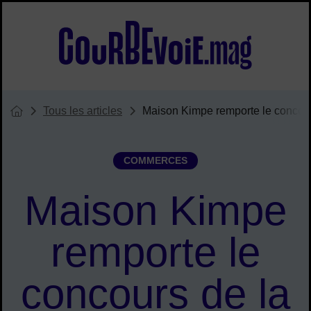
Menu de raccourcis
Accueil ville de Courbevoie
Tous les articles
Maison Kimpe remporte le concours
Vous êtes ici :
Page d'accueil du site
COMMERCES
Maison Kimpe
remporte le
concours de la