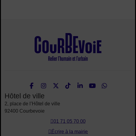
Site de la ville
Facebook
Instagram
Twitter
TikTok
LinkedIn
Youtube
What
Nous suivre
Hôtel de ville
2, place de l’Hôtel de ville
92400 Courbevoie
01 71 05 70 00
Écrire à la mairie