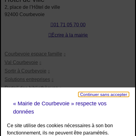
2, place de l’Hôtel de ville
92400 Courbevoie
01 71 05 70 00
Écrire à la mairie
Courbevoie espace famille
Val Courbevoie
Sortir à Courbevoie
Solutions entreprises
Portail des bibliothèques
Continuer sans accepter
Plan interactif de Courbevoie
« Mairie de Courbevoie » respecte vos
Je participe Courbevoie
données
Associations
Ce site utilise des cookies nécessaires à son bon
fonctionnement, ils ne peuvent être paramétrés.