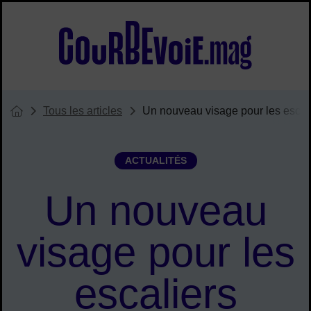
Menu de raccourcis
Accueil ville de Courbevoie
Tous les articles
Un nouveau visage pour les esca
Vous êtes ici :
Page d'accueil du site
ACTUALITÉS
Un nouveau
visage pour les
escaliers