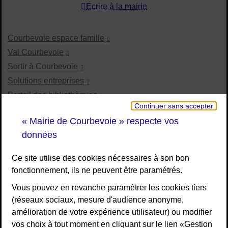
Écrire à la mairie
Courbevoie espace famille
Val Courbevoie
Sortir à Courbevoie
Solutions entreprises
Portail des bibliothèques
Continuer sans accepter
Plan interactif de Courbevoie
« Mairie de Courbevoie » respecte vos
Je participe Courbevoie
données
Associations
Ce site utilise des cookies nécessaires à son bon
fonctionnement, ils ne peuvent être paramétrés.
RESTEZ INFORMÉ
Vous pouvez en revanche paramétrer les cookies tiers
(réseaux sociaux, mesure d'audience anonyme,
Newsletter
amélioration de votre expérience utilisateur) ou modifier
Flux RSS
vos choix à tout moment en cliquant sur le lien «Gestion