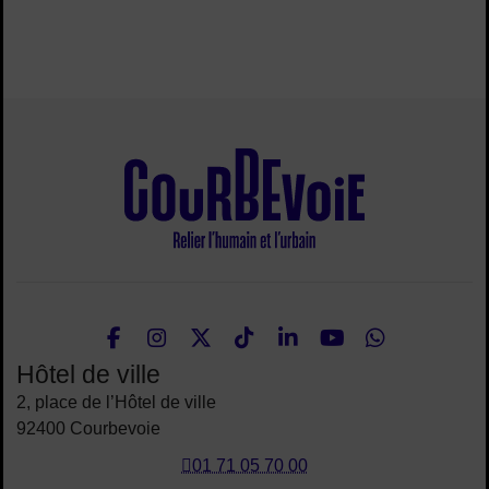
Site de la ville
Facebook
Instagram
Twitter
TikTok
LinkedIn
Youtube
What
Nous suivre
Hôtel de ville
2, place de l’Hôtel de ville
92400 Courbevoie
01 71 05 70 00