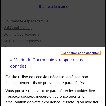
Écrire à la mairie
Courbevoie espace famille
Val Courbevoie
Sortir à Courbevoie
Solutions entreprises
Portail des bibliothèques
Continuer sans accepter
Plan interactif de Courbevoie
« Mairie de Courbevoie » respecte vos
Je participe Courbevoie
données
Associations
Ce site utilise des cookies nécessaires à son bon
fonctionnement, ils ne peuvent être paramétrés.
RESTEZ INFORMÉ
Vous pouvez en revanche paramétrer les cookies tiers
(réseaux sociaux, mesure d'audience anonyme,
Newsletter
amélioration de votre expérience utilisateur) ou modifier