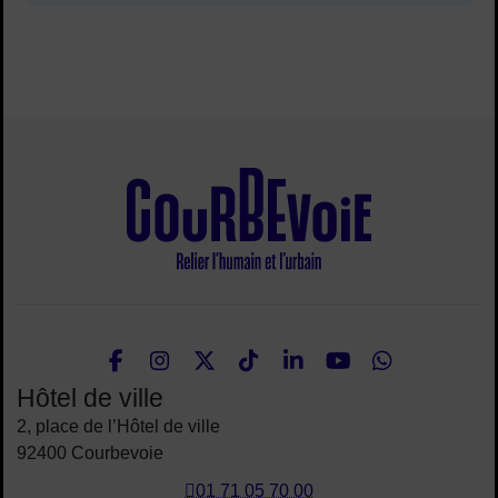
Site de la ville
Facebook
Instagram
Twitter
TikTok
LinkedIn
Youtube
What
Nous suivre
Hôtel de ville
2, place de l’Hôtel de ville
92400 Courbevoie
01 71 05 70 00