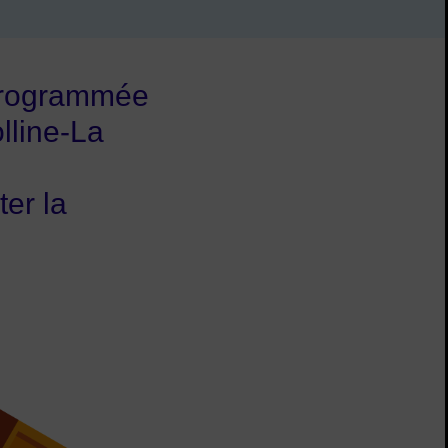
n programmée
lline-La
ter la