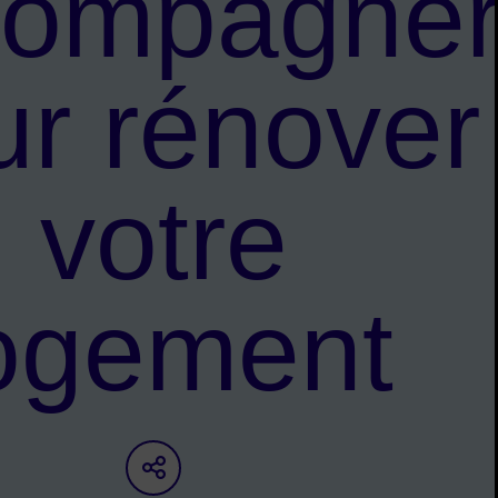
compagne
ur rénover
votre
ogement
Partager sur les réseaux s