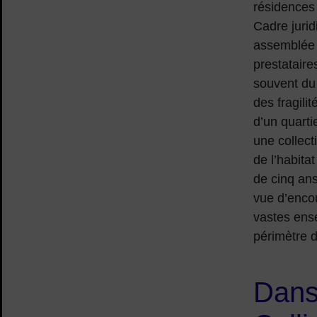
résidences
Cadre jurid
assemblée 
prestataire
souvent du
des fragilit
d’un quarti
une collecti
de l’habita
de cinq ans
vue d’encou
vastes ens
périmètre 
Dans