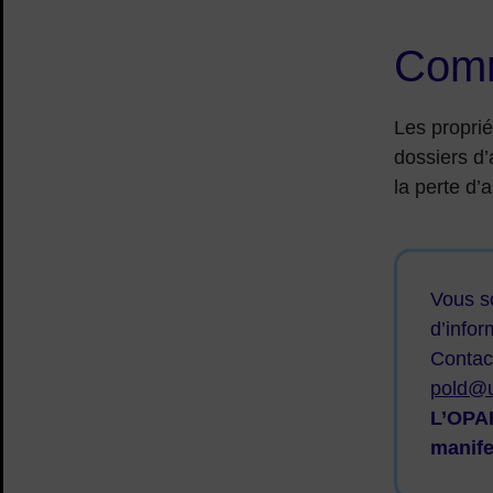
Comm
Les propri
dossiers d’
la perte d’
Vous so
d’infor
Contac
pold@u
L’OPAH
manife