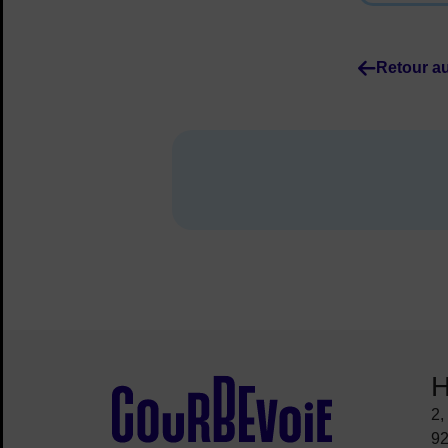
Retour au
H
Site de la ville
2,
92