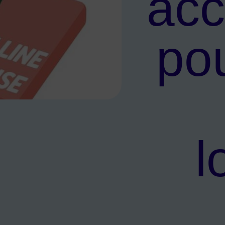
ac
po
 pour rénover votre logement
l