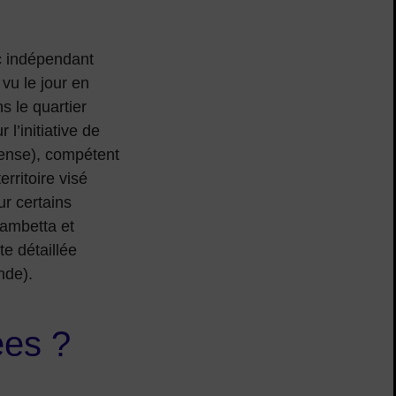
ic indépendant
vu le jour en
s le quartier
 l’initiative de
fense), compétent
erritoire visé
ur certains
Gambetta et
te détaillée
nde).
ées ?