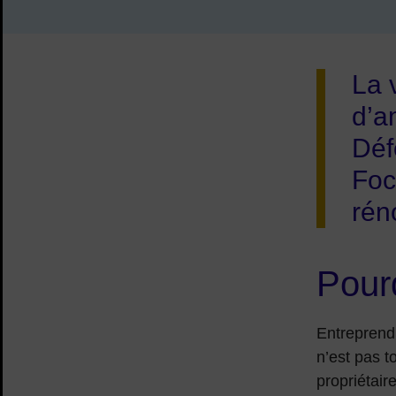
La 
d’a
Déf
Focu
rén
Pour
Entreprend
n’est pas t
propriétair