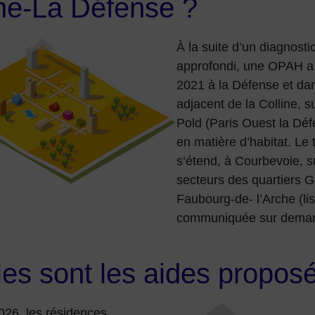
ine-La Défense ?
À la suite d’un diagnost
approfondi, une OPAH a 
2021 à la Défense et dan
adjacent de la Colline, sur
Pold (Paris Ouest la Dé
en matière d’habitat. Le t
s’étend, à Courbevoie, s
secteurs des quartiers 
Faubourg-de- l’Arche (lis
communiquée sur dema
les sont les aides propos
026, les résidences