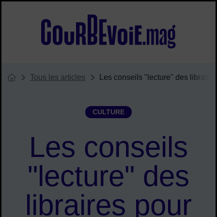
Menu de raccourcis
Accueil ville de Courbevoie
Tous les articles
Les conseils "lecture" des libraires
Vous êtes ici :
Page d'accueil du site
CULTURE
Les conseils
"lecture" des
libraires pour