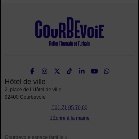
Site de la ville
Facebook
Instagram
Twitter
TikTok
LinkedIn
Youtube
What
Nous suivre
Hôtel de ville
2, place de l’Hôtel de ville
92400 Courbevoie
01 71 05 70 00
Écrire à la mairie
Courbevoie espace famille