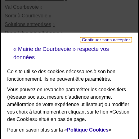
Val Courbevoie
Sortir à Courbevoie
Solutions entreprises
Portail des bibliothèques
Continuer sans accepter
Plan interactif de Courbevoie
« Mairie de Courbevoie » respecte vos
Je participe Courbevoie
données
Associations
Ce site utilise des cookies nécessaires à son bon
fonctionnement, ils ne peuvent être paramétrés.
RESTEZ INFORMÉ
Vous pouvez en revanche paramétrer les cookies tiers
(réseaux sociaux, mesure d'audience anonyme,
Newsletter
amélioration de votre expérience utilisateur) ou modifier
Flux RSS
vos choix à tout moment en cliquant sur le lien «Gestion
des Cookies» situé en bas de page.
Pour en savoir plus sur la «
Politique Cookies
»