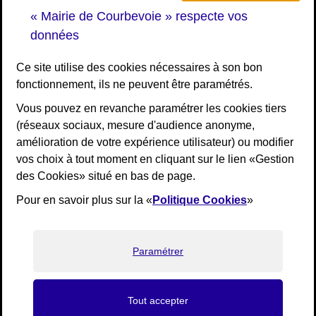
« Mairie de Courbevoie » respecte vos
Je participe Courbevoie
données
Associations
Ce site utilise des cookies nécessaires à son bon
fonctionnement, ils ne peuvent être paramétrés.
RESTEZ INFORMÉ
Vous pouvez en revanche paramétrer les cookies tiers
(réseaux sociaux, mesure d'audience anonyme,
Newsletter
amélioration de votre expérience utilisateur) ou modifier
Flux RSS
vos choix à tout moment en cliquant sur le lien «Gestion
des Cookies» situé en bas de page.
Pour en savoir plus sur la «
Politique Cookies
»
Mentions légales
Accessibilité : non conforme
Plan de site
Paramétrer
Gestion des cookies
Tout accepter
navigation principale